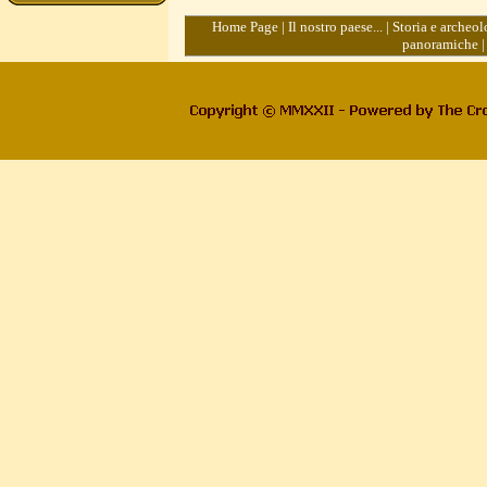
Home Page
|
Il nostro paese...
|
Storia e archeol
panoramiche