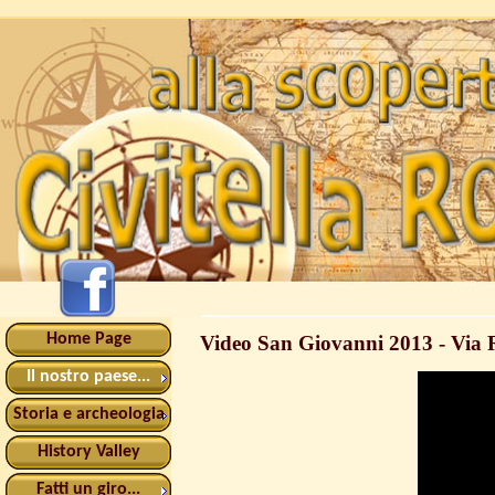
Home Page
Video San Giovanni 2013 - Via
Il nostro paese...
Storia e archeologia
History Valley
Fatti un giro...