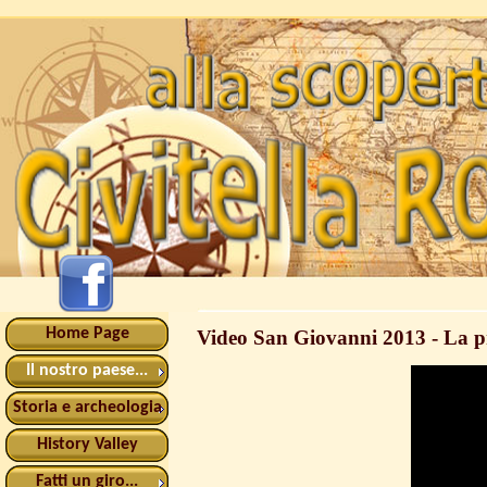
Home Page
Video San Giovanni 2013 - La pr
Il nostro paese...
Storia e archeologia
History Valley
Fatti un giro...