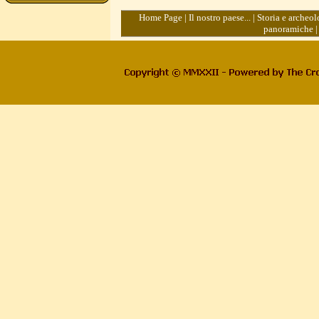
Home Page
|
Il nostro paese...
|
Storia e archeol
panoramiche