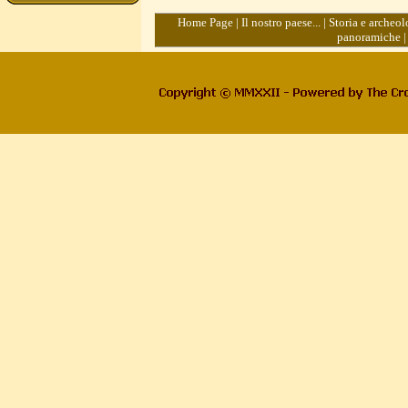
Home Page
|
Il nostro paese...
|
Storia e archeol
panoramiche