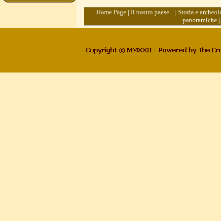
Home Page
|
Il nostro paese...
|
Storia e archeol
panoramiche