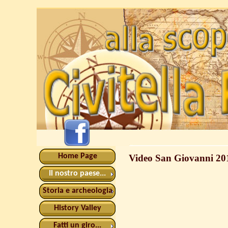
Home Page
Video San Giovanni 2013
Il nostro paese...
Storia e archeologia
History Valley
Fatti un giro...