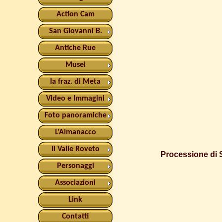
Action Cam
San Giovanni B.
Antiche Rue
Musei
la fraz. di Meta
Video e Immagini
Foto panoramiche
L'Almanacco
Il Valle Roveto
Processione di S
Personaggi
Associazioni
Link
Contatti