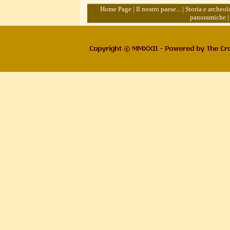
Home Page
|
Il nostro paese...
|
Storia e archeol
panoramiche