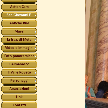
Action Cam
San Giovanni B.
Antiche Rue
Musei
la fraz. di Meta
Video e Immagini
Foto panoramiche
L'Almanacco
Il Valle Roveto
Personaggi
Associazioni
Link
Contatti