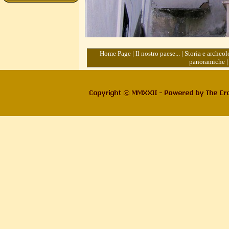
Home Page
|
Il nostro paese...
|
Storia e archeol
panoramiche