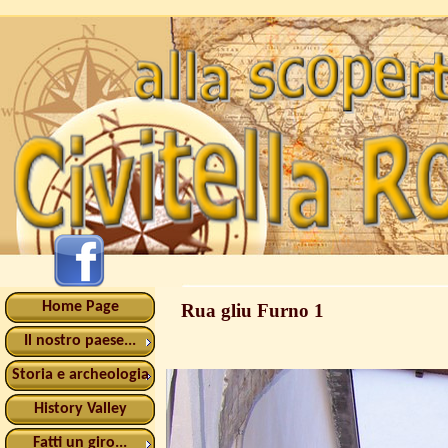
Home Page
Rua gliu Furno 1
Il nostro paese...
Storia e archeologia
History Valley
Fatti un giro...